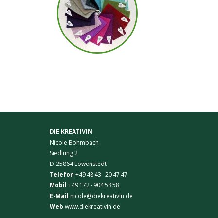
DIE KREATIVIN
Nicole Bohmbach
Siedlung 2
D-25864 Löwenstedt
Telefon
+49 48 43 - 20 47 47
Mobil
+49 172 - 904 58 58
E-Mail
nicole@diekreativin.de
Web
www.diekreativin.de