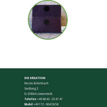
DIE KREATIVIN
Nicole Bohmbach
Siedlung 2
D-25864 Löwenstedt
Telefon
+49 48 43 - 20 47 47
Mobil
+49 172 - 904 58 58